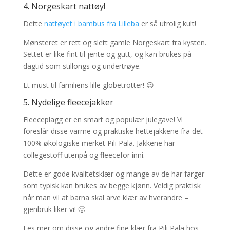
4.
Norgeskart nattøy
!
Dette
nattøyet i bambus fra Lilleba
er så utrolig kult!
Mønsteret er rett og slett gamle Norgeskart fra kysten.
Settet er like fint til jente og gutt, og kan brukes på
dagtid som stillongs og undertrøye.
Et must til familiens lille globetrotter! 😉
5. Nydelige fleecejakker
Fleeceplagg er en smart og populær julegave! Vi
foreslår disse varme og praktiske hettejakkene fra det
100% økologiske merket Pili Pala. Jakkene har
collegestoff utenpå og fleecefor inni.
Dette er gode kvalitetsklær og mange av de har farger
som typisk kan brukes av begge kjønn. Veldig praktisk
når man vil at barna skal arve klær av hverandre –
gjenbruk liker vi! 🙂
Les mer om disse og andre fine klær fra Pili Pala hos