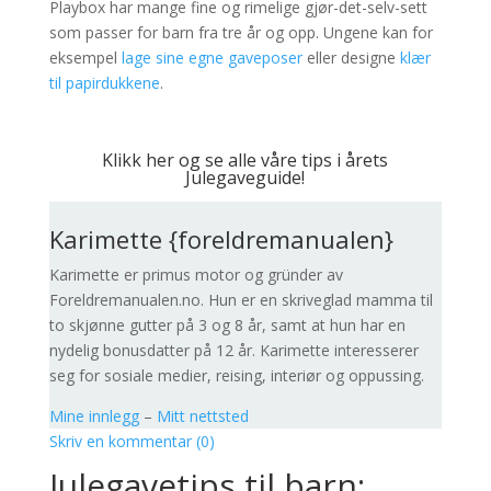
Playbox har mange fine og rimelige gjør-det-selv-sett
som passer for barn fra tre år og opp. Ungene kan for
eksempel
lage sine egne gaveposer
eller designe
klær
til papirdukkene
.
Klikk her og se alle våre tips i årets
Julegaveguide!
Karimette {foreldremanualen}
Karimette er primus motor og gründer av
Foreldremanualen.no. Hun er en skriveglad mamma til
to skjønne gutter på 3 og 8 år, samt at hun har en
nydelig bonusdatter på 12 år. Karimette interesserer
seg for sosiale medier, reising, interiør og oppussing.
Mine innlegg
–
Mitt nettsted
Skriv en kommentar (0)
Julegavetips til barn: