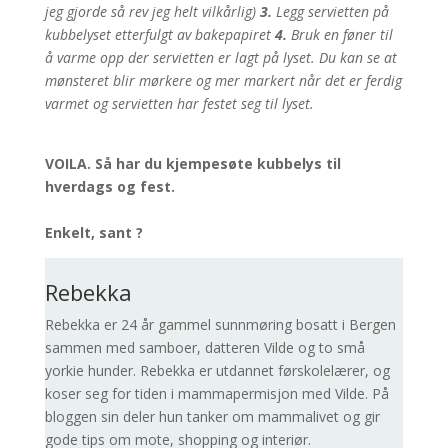
jeg gjorde så rev jeg helt vilkårlig)
3.
Legg servietten på
kubbelyset etterfulgt av bakepapiret
4.
Bruk en føner til
å varme opp der servietten er lagt på lyset. Du kan se at
mønsteret blir mørkere og mer markert når det er ferdig
varmet og servietten har festet seg til lyset.
VOILA. Så har du kjempesøte kubbelys til
hverdags og fest.
Enkelt, sant ?
Rebekka
Rebekka er 24 år gammel sunnmøring bosatt i Bergen
sammen med samboer, datteren Vilde og to små
yorkie hunder. Rebekka er utdannet førskolelærer, og
koser seg for tiden i mammapermisjon med Vilde. På
bloggen sin deler hun tanker om mammalivet og gir
gode tips om mote, shopping og interiør.