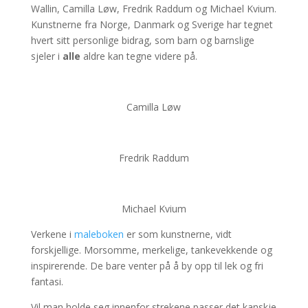
Wallin, Camilla Løw, Fredrik Raddum og Michael Kvium.
Kunstnerne fra Norge, Danmark og Sverige har tegnet
hvert sitt personlige bidrag, som barn og barnslige
sjeler i
alle
aldre kan tegne videre på.
Camilla Løw
Fredrik Raddum
Michael Kvium
Verkene i
maleboken
er som kunstnerne, vidt
forskjellige. Morsomme, merkelige, tankevekkende og
inspirerende. De bare venter på å by opp til lek og fri
fantasi.
Vil man holde seg innenfor strekene passer det kanskje