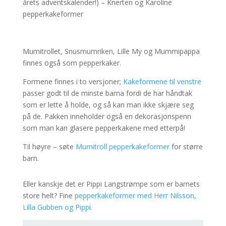
årets adventskalender!) – Knerten og Karoline
pepperkakeformer
Mumitrollet, Snusmumriken, Lille My og Mummipappa
finnes også som pepperkaker.
Formene finnes i to versjoner;
Kakeformene til venstre
passer godt til de minste barna fordi de har håndtak
som er lette å holde, og så kan man ikke skjære seg
på de. Pakken inneholder også en dekorasjonspenn
som man kan glasere pepperkakene med etterpå!
Til høyre – søte
Mumitroll pepperkakeformer
for større
barn.
Eller kanskje det er Pippi Langstrømpe som er barnets
store helt? Fine
pepperkakeformer med Herr Nilsson,
Lilla Gubben og Pipp
i.