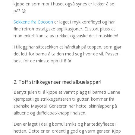
kjøpe en som mor i huset også synes er lekker å se
på? 😉
Sekkene fra Cocoon
er laget i myk kordfløyel og har
fine retro/nostalgiske applikasjoner. Et stort pluss at
man enkelt kan ta av trekket og vaske det i maskinen!
I tillegg har sittesekken et håndtak på toppen, som gjør
det lett for barna å ta den med seg hvor de vil. Passer
best for de minste opp til 8 år.
2. Tøff strikkegenser med albuelapper!
Benytt julen til å kjøpe et varmt plagg til barnet! Denne
kjempestilige strikkegenseren til gutter, kommer fra
spanske Mayoral. Genseren har hette, skinnlapper på
albuene og duffelcoat-knapp i halsen.
Den er laget i deilig bomullsmiks og har teddyfleece i
hetten. Dette er en ordentlig god og varm genser! Kjøp