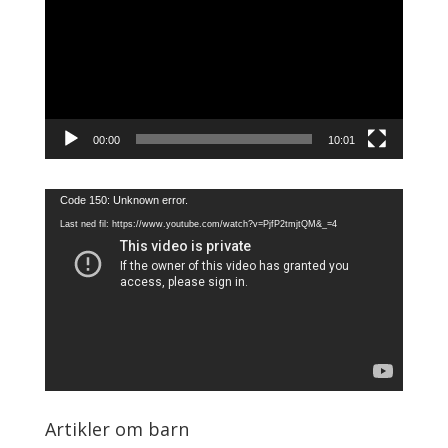
00:00
10:01
Videoavspiller
Code 150: Unknown error.
Last ned fil: https://www.youtube.com/watch?v=PjfP2tmjtQM&_=4
Artikler om barn