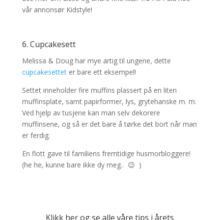
vår annonsør Kidstyle!
6.
Cupcakesett
Melissa & Doug har mye artig til ungene, dette
cupcakesettet
er bare ett eksempel!
Settet inneholder fire muffins plassert på en liten
muffinsplate, samt papirformer, lys, grytehanske m. m.
Ved hjelp av tusjene kan man selv dekorere
muffinsene, og så er det bare å tørke det bort når man
er ferdig.
En flott gave til familiens fremtidige husmorbloggere!
(he he, kunne bare ikke dy meg.. 😉 )
Klikk her og se alle våre tips i årets