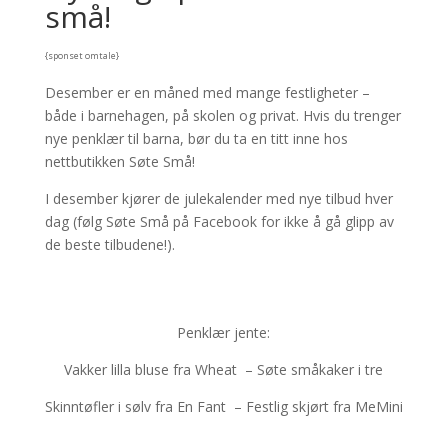
små!
{sponset omtale}
Desember er en måned med mange festligheter –
både i barnehagen, på skolen og privat. Hvis du trenger
nye penklær til barna, bør du ta en titt inne hos
nettbutikken Søte Små!
I desember kjører de julekalender med nye tilbud hver
dag (følg Søte Små på Facebook for ikke å gå glipp av
de beste tilbudene!).
Penklær jente:
Vakker lilla bluse fra Wheat – Søte småkaker i tre
Skinntøfler i sølv fra En Fant – Festlig skjørt fra MeMini