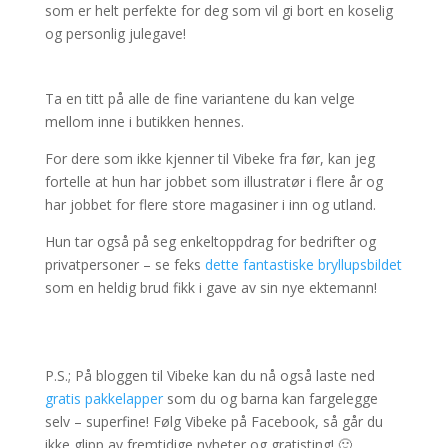
som er helt perfekte for deg som vil gi bort en koselig
og personlig julegave!
Ta en titt på alle de fine variantene du kan velge
mellom inne i butikken hennes.
For dere som ikke kjenner til Vibeke fra før, kan jeg
fortelle at hun har jobbet som illustratør i flere år og
har jobbet for flere store magasiner i inn og utland.
Hun tar også på seg enkeltoppdrag for bedrifter og
privatpersoner – se feks
dette fantastiske bryllupsbildet
som en heldig brud fikk i gave av sin nye ektemann!
P.S.; På bloggen til Vibeke kan du nå også laste ned
gratis pakkelapper
som du og barna kan fargelegge
selv – superfine! Følg Vibeke på Facebook, så går du
ikke glipp av fremtidige nyheter og gratisting! 🙂