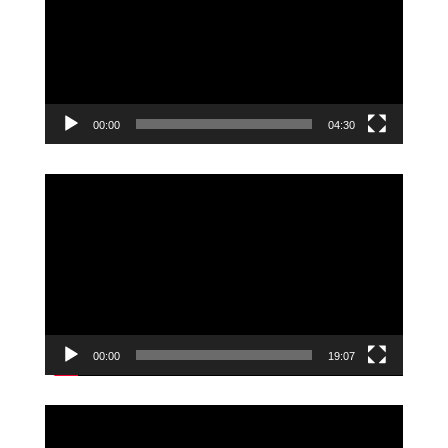
00:00
04:30
Videoavspiller
00:00
19:07
Videoavspiller