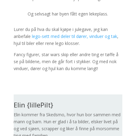
Og selvsagt har byen fått egen lekeplass.
Lurer du på hva du skal kjøpe i julegave, jeg kan
anbefale
lego-sett med deler til dører, vinduer og tak
,
hjul til biler eller rene lego klosser.
Fancy figurer, star wars skip eller andre ting er tøffe å
se på bildene, men de går fort i stykker. Og med nok
vinduer, dører og hjul kan du komme langt!
Elin {lillePilt}
Elin kommer fra Skedsmo, hvor hun bor sammen med
mann og barn. Hun er glad i å ta bilder, elsker livet på
og ved sjøen, scrapper og liker å finne på morsomme
ting med familien.