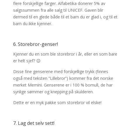
flere forskjellige farger. Alfabetika donerer 5% av
salgssummen fra alle salg til UNICEF. Gaven blir
dermed til en glede både til et barn du er glad i, og til et
barn du ikke kjenner.
6. Storebror-genser!
Kjenner du en som ble storebror i år, eller en som bare
er helt sjef? 😉
Disse fine genserene med forskjellige trykk (finnes
også med teksten “Lillebror”) kommer fra det norske
merket Memini. Genserene er i 100 % bomull, de har
synlige sømmer og knepping på skulderen.
Dette er en myk pakke som storebror vil elske!
7.
Lag det selv sett
!