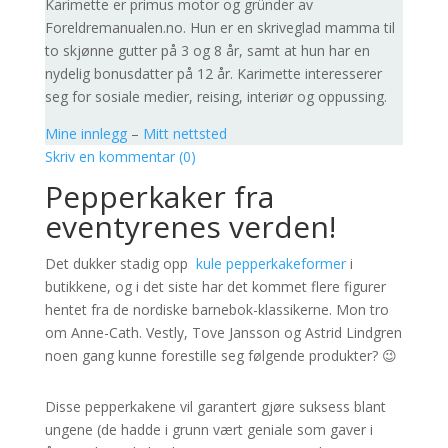
Karimette er primus motor og gründer av
Foreldremanualen.no. Hun er en skriveglad mamma til
to skjønne gutter på 3 og 8 år, samt at hun har en
nydelig bonusdatter på 12 år. Karimette interesserer
seg for sosiale medier, reising, interiør og oppussing.
Mine innlegg
–
Mitt nettsted
Skriv en kommentar (0)
Pepperkaker fra
eventyrenes verden!
Det dukker stadig opp
kule pepperkakeformer
i
butikkene, og i det siste har det kommet flere figurer
hentet fra de nordiske barnebok-klassikerne. Mon tro
om Anne-Cath. Vestly, Tove Jansson og Astrid Lindgren
noen gang kunne forestille seg følgende produkter? 😉
Disse pepperkakene vil garantert gjøre suksess blant
ungene (de hadde i grunn vært geniale som gaver i