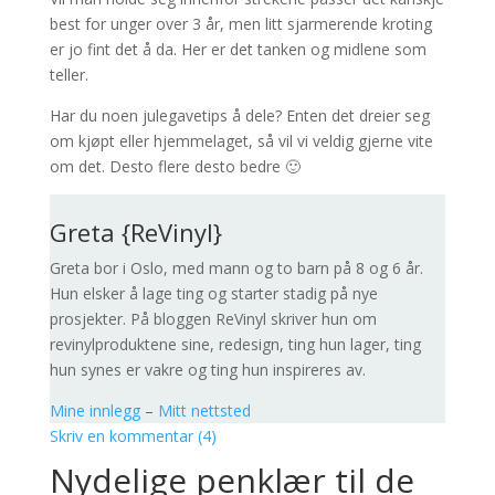
best for unger over 3 år, men litt sjarmerende kroting
er jo fint det å da. Her er det tanken og midlene som
teller.
Har du noen julegavetips å dele? Enten det dreier seg
om kjøpt eller hjemmelaget, så vil vi veldig gjerne vite
om det. Desto flere desto bedre 🙂
Greta {ReVinyl}
Greta bor i Oslo, med mann og to barn på 8 og 6 år.
Hun elsker å lage ting og starter stadig på nye
prosjekter. På bloggen ReVinyl skriver hun om
revinylproduktene sine, redesign, ting hun lager, ting
hun synes er vakre og ting hun inspireres av.
Mine innlegg
–
Mitt nettsted
Skriv en kommentar (4)
Nydelige penklær til de