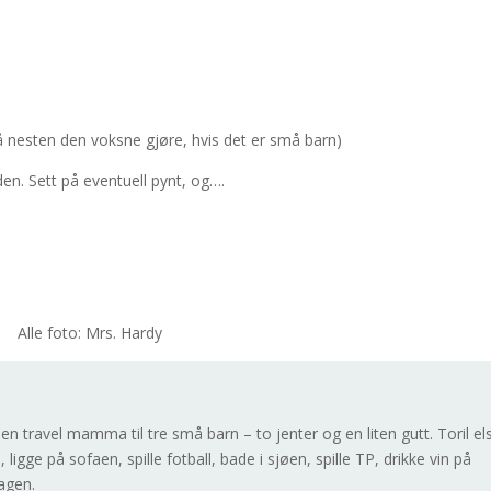
å nesten den voksne gjøre, hvis det er små barn)
en. Sett på eventuell pynt, og….
Alle foto: Mrs. Hardy
n travel mamma til tre små barn – to jenter og en liten gutt. Toril el
ligge på sofaen, spille fotball, bade i sjøen, spille TP, drikke vin på
agen.