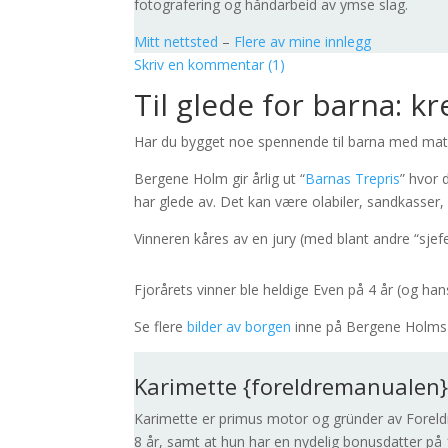
fotografering og håndarbeid av ymse slag.
Mitt nettsted
–
Flere av mine innlegg
Skriv en kommentar (1)
Til glede for barna: kr
Har du bygget noe spennende til barna med mater
Bergene Holm gir årlig ut “
Barnas Trepris
” hvor 
har glede av. Det kan være olabiler, sandkasser, 
Vinneren kåres av en jury (med blant andre “sjef
Fjorårets vinner ble heldige Even på 4 år (og h
Se flere
bilder av borgen
inne på Bergene Holms 
Karimette {foreldremanualen
Karimette er primus motor og gründer av Foreld
8 år, samt at hun har en nydelig bonusdatter på 1