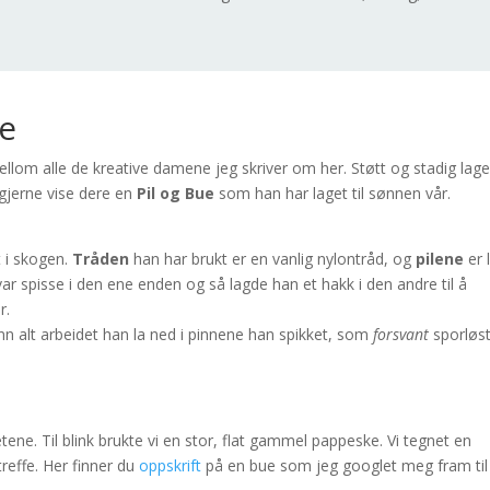
ue
llom alle de kreative damene jeg skriver om her. Støtt og stadig lage
 gjerne vise dere en
Pil og Bue
som han har laget til sønnen vår.
 i skogen.
Tråden
han har brukt er en vanlig nylontråd, og
pilene
er 
ar spisse i den ene enden og så lagde han et hakk i den andre til å
r.
 enn alt arbeidet han la ned i pinnene han spikket, som
forsvant
sporløst
tene. Til blink brukte vi en stor, flat gammel pappeske. Vi tegnet en
treffe. Her finner du
oppskrift
på en bue som jeg googlet meg fram til