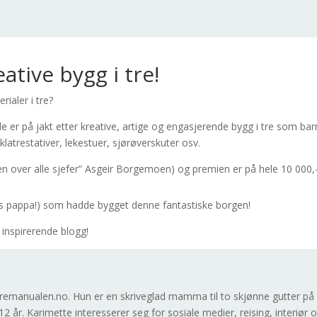
eative bygg i tre!
ialer i tre?
de er på jakt etter kreative, artige og engasjerende bygg i tre som bar
klatrestativer, lekestuer, sjørøverskuter osv.
en over alle sjefer” Asgeir Borgemoen) og premien er på hele 10 000,-
ans pappa!) som hadde bygget denne fantastiske borgen!
inspirerende blogg!
}
remanualen.no. Hun er en skriveglad mamma til to skjønne gutter på
2 år. Karimette interesserer seg for sosiale medier, reising, interiør 