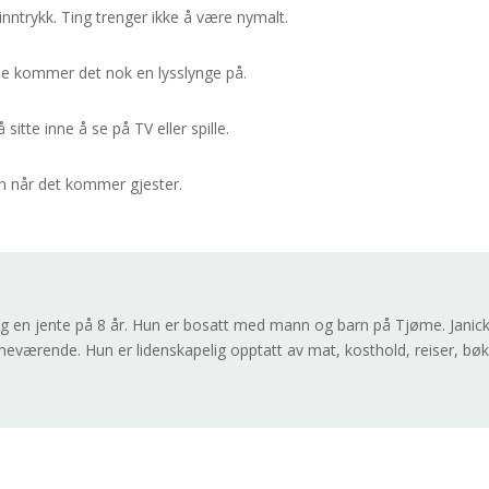
e inntrykk. Ting trenger ikke å være nymalt.
ne kommer det nok en lysslynge på.
sitte inne å se på TV eller spille.
en når det kommer gjester.
og en jente på 8 år. Hun er bosatt med mann og barn på Tjøme. Janick
ærende. Hun er lidenskapelig opptatt av mat, kosthold, reiser, bøk