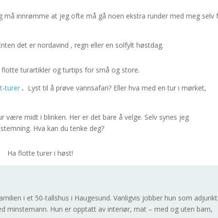
eg må innrømme at jeg ofte må gå noen ekstra runder med meg selv 
ten det er nordavind , regn eller en solfylt høstdag.
flotte turartikler og turtips for små og store.
t-turer
.
Lyst til å prøve vannsafari? Eller hva med en tur i mørket,
r være midt i blinken. Her er det bare å velge. Selv synes jeg
enstemning. Hva kan du tenke deg?
Ha flotte turer i høst!
amilien i et 50-tallshus i Haugesund. Vanligvis jobber hun som adjunkt
d minstemann. Hun er opptatt av interiør, mat – med og uten barn,