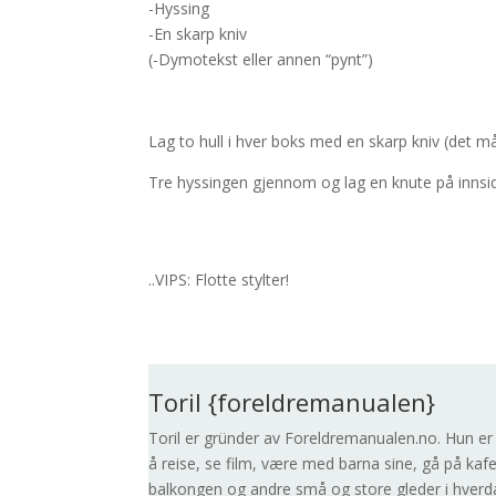
-Hyssing
-En skarp kniv
(-Dymotekst eller annen “pynt”)
Lag to hull i hver boks med en skarp kniv (det m
Tre hyssingen gjennom og lag en knute på innsid
..VIPS: Flotte stylter!
Toril {foreldremanualen}
Toril er gründer av Foreldremanualen.no. Hun er e
å reise, se film, være med barna sine, gå på kafe, 
balkongen og andre små og store gleder i hverd