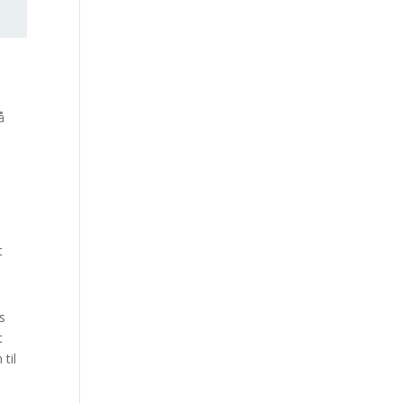
å
i
t
s
t
til