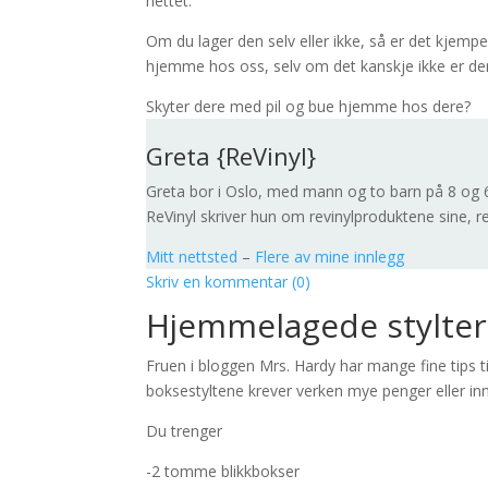
nettet.
Om du lager den selv eller ikke, så er det kjempem
hjemme hos oss, selv om det kanskje ikke er de
Skyter dere med pil og bue hjemme hos dere?
Greta {ReVinyl}
Greta bor i Oslo, med mann og to barn på 8 og 6 
ReVinyl skriver hun om revinylproduktene sine, re
Mitt nettsted
–
Flere av mine innlegg
Skriv en kommentar (0)
Hjemmelagede stylter
Fruen i bloggen Mrs. Hardy har mange fine tips 
boksestyltene krever verken mye penger eller inns
Du trenger
-2 tomme blikkbokser