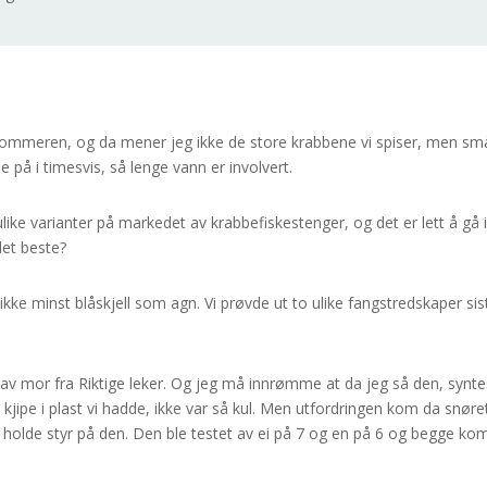
 sommeren, og da mener jeg ikke de store krabbene vi spiser, men sm
på i timesvis, så lenge vann er involvert.
ulike varianter på markedet av krabbefiskestenger, og det er lett å gå 
det beste?
ikke minst blåskjell som agn. Vi prøvde ut to ulike fangstredskaper sis
.
n av mor fra Riktige leker. Og jeg må innrømme at da jeg så den, synte
kjipe i plast vi hadde, ikke var så kul. Men utfordringen kom da snøre
 holde styr på den. Den ble testet av ei på 7 og en på 6 og begge kom 