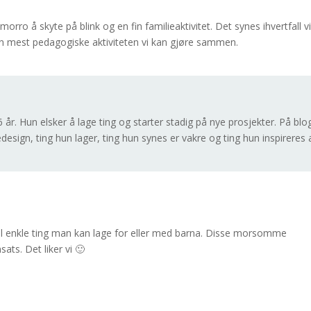
orro å skyte på blink og en fin familieaktivitet. Det synes ihvertfall v
n mest pedagogiske aktiviteten vi kan gjøre sammen.
år. Hun elsker å lage ting og starter stadig på nye prosjekter. På bl
design, ting hun lager, ting hun synes er vakre og ting hun inspireres 
til enkle ting man kan lage for eller med barna. Disse morsomme
ats. Det liker vi 🙂