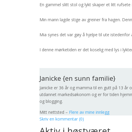
En gammel slitt stol og lykt skaper et litt rufset
Min mann lagde stige av greiner fra hagen. Den
Mia synes det var gøy å hjelpe til ute istedenfor å 
I denne mørketiden er det koselig med lys i lykt
Janicke {en sunn familie}
Janicke er 36 år og mamma til en gutt på 13 år 
utdannet markedsøkonom og er for tiden hjemmev
og blogging.
Mitt nettsted –
Flere av mine innlegg
Skriv en kommentar (0)
Aktiv i høstværet