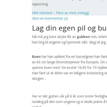
oppussing.
Mitt nettsted
–
Flere av mine innlegg
Skriv en kommentar (2)
Lag din egen pil og b
Nå må jeg bare skryte litt av
gubben
min, innime
han ting til ungene og hjemmet vårt. Idag vil jeg
Buen
har han spikket fra en hasselgrein han fant
av 60 cm lange blomsterpinner fra Europris. De v
spenne buen med. De kostet 16,90 for 10 stykke
Han fant ut at dette var en billigere investering
skogen…
Her er det gutten vår på 6 år som tester ferdighe
runding på den som ungene
og vi
skulle prøve å 