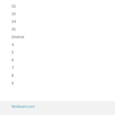
32
33
34
35
Diverse
4
5
6
7
8
9
feriebarn.com