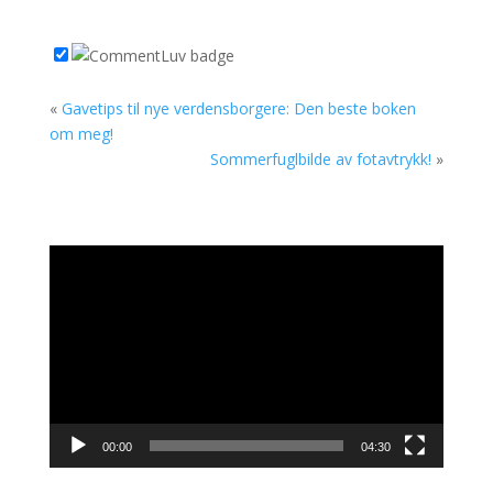
«
Gavetips til nye verdensborgere: Den beste boken
om meg!
Sommerfuglbilde av fotavtrykk!
»
Videoavspiller
00:00
04:30