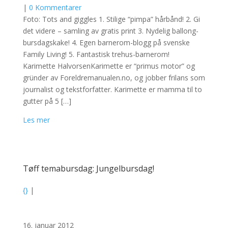
|
0 Kommentarer
Foto: Tots and giggles 1. Stilige “pimpa” hårbånd! 2. Gi
det videre – samling av gratis print 3. Nydelig ballong-
bursdagskake! 4. Egen barnerom-blogg på svenske
Family Living! 5. Fantastisk trehus-barnerom!
Karimette HalvorsenKarimette er “primus motor” og
gründer av Foreldremanualen.no, og jobber frilans som
journalist og tekstforfatter. Karimette er mamma til to
gutter på 5 […]
Les mer
Tøff temabursdag: Jungelbursdag!
{}
|
16. januar 2012