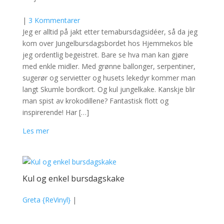
|
3 Kommentarer
Jeg er alltid på jakt etter temabursdagsidéer, så da jeg
kom over Jungelbursdagsbordet hos Hjemmekos ble
jeg ordentlig begeistret. Bare se hva man kan gjøre
med enkle midler. Med grønne ballonger, serpentiner,
sugerør og servietter og husets lekedyr kommer man
langt Skumle bordkort. Og kul jungelkake. Kanskje blir
man spist av krokodillene? Fantastisk flott og
inspirerende! Har […]
Les mer
Kul og enkel bursdagskake
Greta {ReVinyl}
|