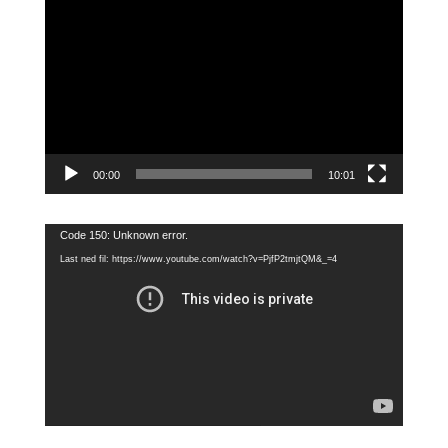
Videoavspiller
00:00
10:01
Videoavspiller
Code 150: Unknown error.
Last ned fil: https://www.youtube.com/watch?v=PjfP2tmjtQM&_=4