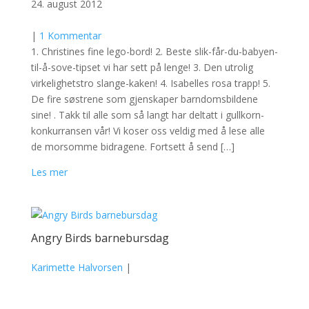
24. august 2012
|
1 Kommentar
1. Christines fine lego-bord! 2. Beste slik-får-du-babyen-
til-å-sove-tipset vi har sett på lenge! 3. Den utrolig
virkelighetstro slange-kaken! 4. Isabelles rosa trapp! 5.
De fire søstrene som gjenskaper barndomsbildene
sine! . Takk til alle som så langt har deltatt i gullkorn-
konkurransen vår! Vi koser oss veldig med å lese alle
de morsomme bidragene. Fortsett å send […]
Les mer
Angry Birds barnebursdag
Karimette Halvorsen
|