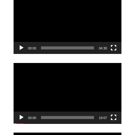
00:00
04:30
Videoavspiller
00:00
19:07