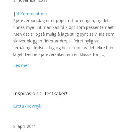
8. november 2011
|
6 Kommentarer
Sjørøverbursdag er et populært om dagen, og det
finnes mye fint man kan få kjøpt som passer temaet.
Men det er også mulig å lage stilig pynt selv! Ida som
skriver bloggen “Interiør drops” feiret nylig sin
femårings fødselsdag og her er noe av det lekre hun
laget! Denne sjørøverkaken er i en klasse for […]
Les mer
Inspirasjon til festkaker!
Greta {ReVinyl}
|
8. april 2011