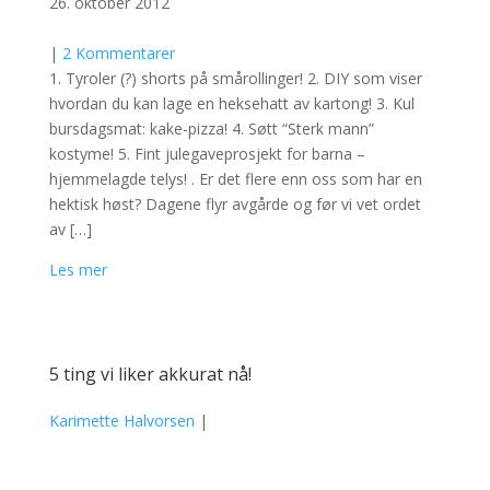
26. oktober 2012
|
2 Kommentarer
1. Tyroler (?) shorts på smårollinger! 2. DIY som viser
hvordan du kan lage en heksehatt av kartong! 3. Kul
bursdagsmat: kake-pizza! 4. Søtt “Sterk mann”
kostyme! 5. Fint julegaveprosjekt for barna –
hjemmelagde telys! . Er det flere enn oss som har en
hektisk høst? Dagene flyr avgårde og før vi vet ordet
av […]
Les mer
5 ting vi liker akkurat nå!
Karimette Halvorsen
|