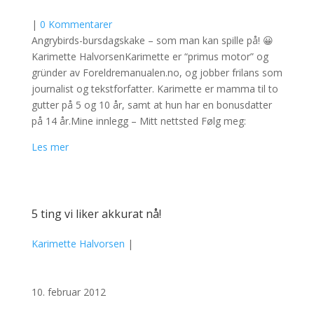
|
0 Kommentarer
Angrybirds-bursdagskake – som man kan spille på! 😀
Karimette HalvorsenKarimette er “primus motor” og
gründer av Foreldremanualen.no, og jobber frilans som
journalist og tekstforfatter. Karimette er mamma til to
gutter på 5 og 10 år, samt at hun har en bonusdatter
på 14 år.Mine innlegg – Mitt nettsted Følg meg:
Les mer
5 ting vi liker akkurat nå!
Karimette Halvorsen
|
10. februar 2012