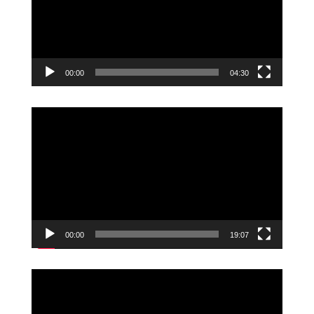
00:00
04:30
Videoavspiller
00:00
19:07
Videoavspiller