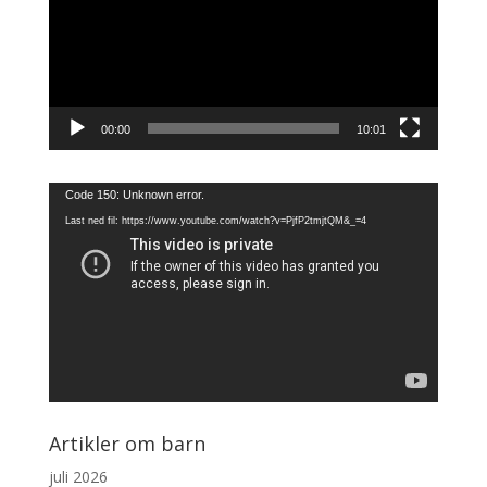
00:00
10:01
Videoavspiller
Code 150: Unknown error.
Last ned fil: https://www.youtube.com/watch?v=PjfP2tmjtQM&_=4
Artikler om barn
juli 2026