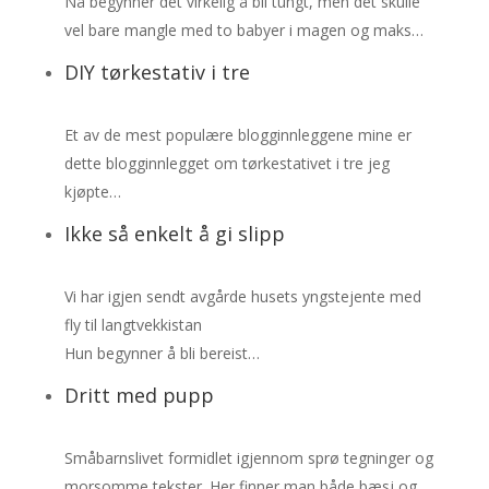
Nå begynner det virkelig å bli tungt, men det skulle
vel bare mangle med to babyer i magen og maks…
DIY tørkestativ i tre
Et av de mest populære blogginnleggene mine er
dette blogginnlegget om tørkestativet i tre jeg
kjøpte…
Ikke så enkelt å gi slipp
Vi har igjen sendt avgårde husets yngstejente med
fly til langtvekkistan
Hun begynner å bli bereist…
Dritt med pupp
Småbarnslivet formidlet igjennom sprø tegninger og
morsomme tekster. Her finner man både bæsj og…