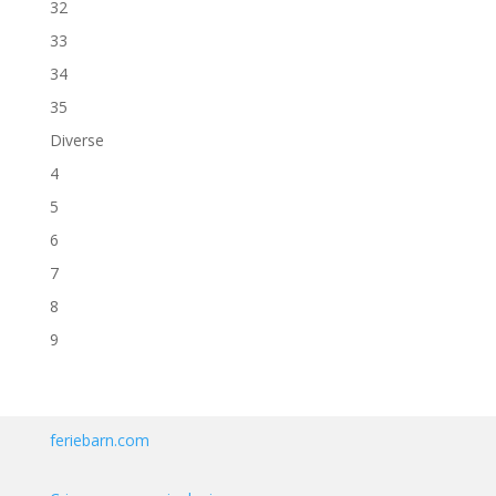
32
33
34
35
Diverse
4
5
6
7
8
9
feriebarn.com