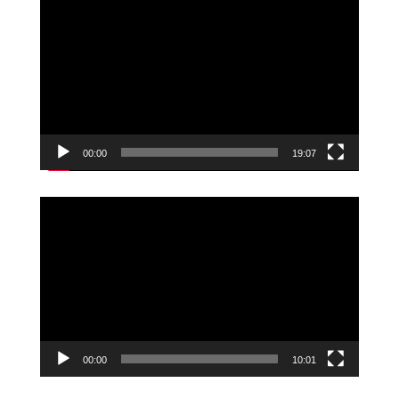
Videoavspiller
00:00
19:07
Videoavspiller
00:00
10:01