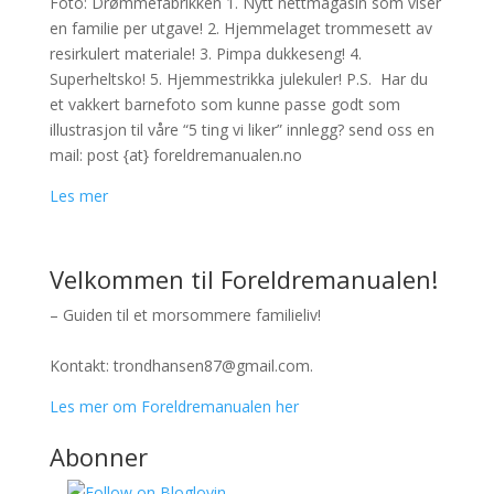
Foto: Drømmefabrikken 1. Nytt nettmagasin som viser
en familie per utgave! 2. Hjemmelaget trommesett av
resirkulert materiale! 3. Pimpa dukkeseng! 4.
Superheltsko! 5. Hjemmestrikka julekuler! P.S. Har du
et vakkert barnefoto som kunne passe godt som
illustrasjon til våre “5 ting vi liker” innlegg? send oss en
mail: post {at} foreldremanualen.no
Les mer
Velkommen til Foreldremanualen!
– Guiden til et morsommere familieliv!
Kontakt: trondhansen87@gmail.com.
Les mer om Foreldremanualen her
Abonner