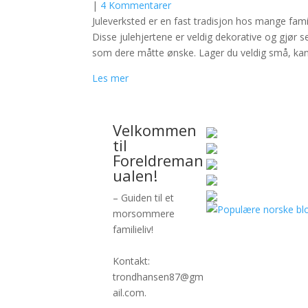
|
4 Kommentarer
Juleverksted er en fast tradisjon hos mange famili
Disse julehjertene er veldig dekorative og gjør 
som dere måtte ønske. Lager du veldig små, kan
Les mer
Velkommen
til
Foreldreman
ualen!
– Guiden til et
morsommere
familieliv!
Kontakt:
trondhansen87@gm
ail.com.