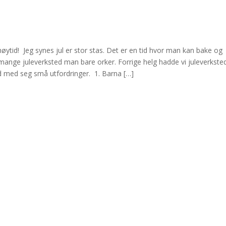
tid! Jeg synes jul er stor stas. Det er en tid hvor man kan bake og
mange juleverksted man bare orker. Forrige helg hadde vi juleverkste
id med seg små utfordringer. 1. Barna […]