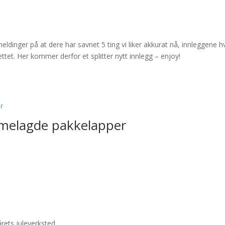
emeldinger på at dere har savnet 5 ting vi liker akkurat nå, innleggene h
ettet. Her kommer derfor et splitter nytt innlegg – enjoy!
emmelagde pakkelapper
rets juleverksted.