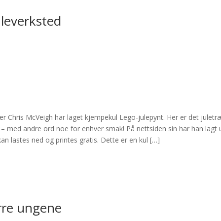
juleverksted
r Chris McVeigh har laget kjempekul Lego-julepynt. Her er det juletr
 – med andre ord noe for enhver smak! På nettsiden sin har han lagt 
an lastes ned og printes gratis. Dette er en kul […]
ørre ungene