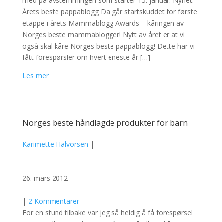
med på avstemmingen som starter 15. januar. Nyhet:
Årets beste pappablogg Da går startskuddet for første
etappe i årets Mammablogg Awards – kåringen av
Norges beste mammablogger! Nytt av året er at vi
også skal kåre Norges beste pappablogg! Dette har vi
fått forespørsler om hvert eneste år […]
Les mer
Norges beste håndlagde produkter for barn
Karimette Halvorsen
|
26. mars 2012
|
2 Kommentarer
For en stund tilbake var jeg så heldig å få forespørsel