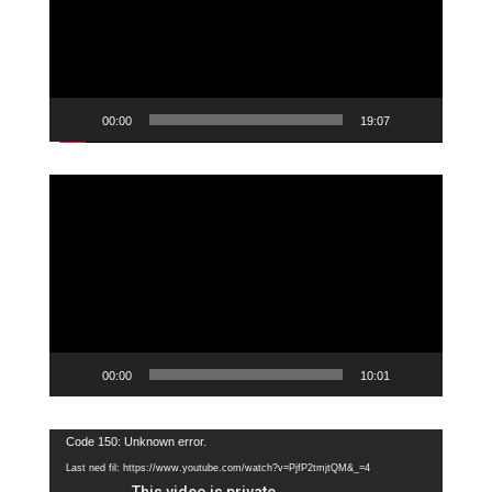
00:00
19:07
Videoavspiller
00:00
10:01
Videoavspiller
Code 150: Unknown error.
Last ned fil: https://www.youtube.com/watch?v=PjfP2tmjtQM&_=4