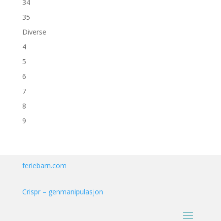
34
35
Diverse
4
5
6
7
8
9
feriebarn.com
Crispr – genmanipulasjon