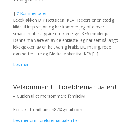
|
2 Kommentarer
Lekekjøkken DIY Nettsiden IKEA Hackers er en stadig
kilde til inspirasjon og her kommer jeg ofte over
smarte måter å gjøre om kjedelige IKEA møbler på.
Denne må være en av de enkleste jeg har sett så langt;
lekekjøkken av en helt vanlig krakk. Litt maling, røde
dørknotter i tre og Blecka kroker fra IKEA […]
Les mer
Velkommen til Foreldremanualen!
– Guiden til et morsommere familieliv!
Kontakt: trondhansen87@gmail.com.
Les mer om Foreldremanualen her