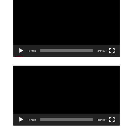
Videoavspiller
00:00
19:07
Videoavspiller
00:00
10:01