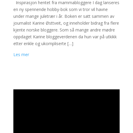
Inspirasjon hentet fra mammabloggere I dag lanseres
en ny spennende hobby-bok som vi tror vil havne
under mange juletrær i år. Boken er satt sammen av
journalist Karine Østtveit, og inneholder bidrag fra flere
kjente norske bloggere. Som så mange andre mødre
oppdaget Karine bloggeverdenen da hun var på utkikk
etter enkle og ukompliserte […]
Les mer
Videoavspiller