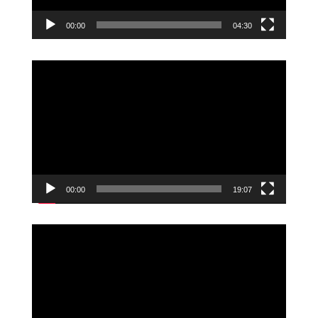
00:00
04:30
Videoavspiller
00:00
19:07
Videoavspiller