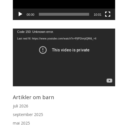
00:00
10:01
Videoavspiller
Code 150: Unknown error.
Last ned fil: https://www.youtube.com/watch?v=PjfP2tmjtQM&_=4
Artikler om barn
juli 2026
september 2025
mai 2025