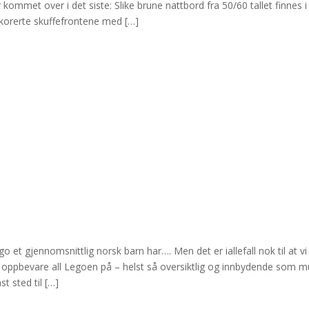
kommet over i det siste: Slike brune nattbord fra 50/60 tallet finnes i
korerte skuffefrontene med […]
o et gjennomsnittlig norsk barn har…. Men det er iallefall nok til at vi
å oppbevare all Legoen på – helst så oversiktlig og innbydende som mu
t sted til […]