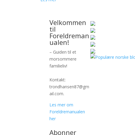
Velkommen
til
Foreldreman
ualen!
– Guiden til et
morsommere
familieliv!
Kontakt:
trondhansen87@gm
ail.com.
Les mer om
Foreldremanualen
her
Abonner