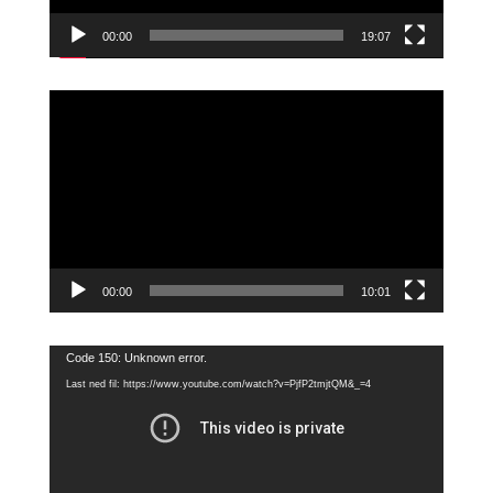
00:00
19:07
Videoavspiller
00:00
10:01
Videoavspiller
Code 150: Unknown error.
Last ned fil: https://www.youtube.com/watch?v=PjfP2tmjtQM&_=4