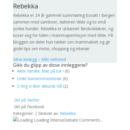
Rebekka
Rebekka er 24 år gammel sunnmøring bosatt i Bergen
sammen med samboer, datteren Vilde og to små
yorkie hunder. Rebekka er utdannet førskolelærer, og
koser seg for tiden i mammapermisjon med Vilde. På
bloggen sin deler hun tanker om mammalivet og gir
gode tips om mote, shopping og interiør.
Mine innlegg
–
Mitt nettsted
Gikk du glipp av disse innleggene?
Aktiv familie: Mat på tur !
(0)
Unikt barneromsinteriør
(0)
5 ting vi liker akkurat nå!
(2)
Del på Twitter
Del på Facebook
Kategorier: | Skrevet av:
Rebekka
Loading IntenseDebate Comments...