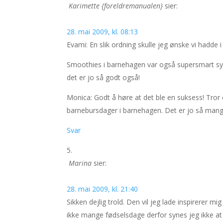
Karimette {foreldremanualen}
sier:
28. mai 2009, kl. 08:13
Evami: En slik ordning skulle jeg ønske vi hadde
Smoothies i barnehagen var også supersmart syn
det er jo så godt også!
Monica: Godt å høre at det ble en suksess! Tror eg
barnebursdager i barnehagen. Det er jo så mange b
Svar
Marina
sier:
28. mai 2009, kl. 21:40
Sikken dejlig trold. Den vil jeg lade inspirerer mig
ikke mange fødselsdage derfor synes jeg ikke a