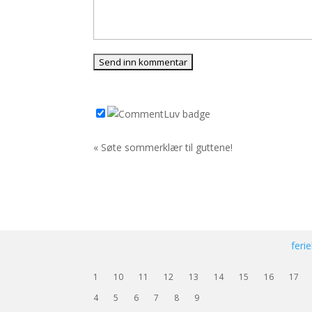
« Søte sommerklær til guttene!
feri
1
10
11
12
13
14
15
16
17
4
5
6
7
8
9