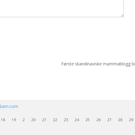
Første skandinaviske mammablogg b
ebarn.com
18
19
2
20
21
22
23
24
25
26
27
28
29