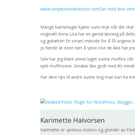
www.simplesharebuttons.com
Del med dine venn
Mange barnehager kjører sunn linje når det skal
originalt! Anna Lisa har en genial løsning på de
og gulrøtter! En smart metode for å få ungene 
jo hende at noen tørr å spise noe de ikke har pr
Selv har jeg blant annet laget sunne muffins når 
eple muffinsene. Smaker like godt med litt mind
Har dere tips til andre sunne ting man kan ha m
Karimette Halvorsen
Karimette er «primus motor» og gründer av Forel