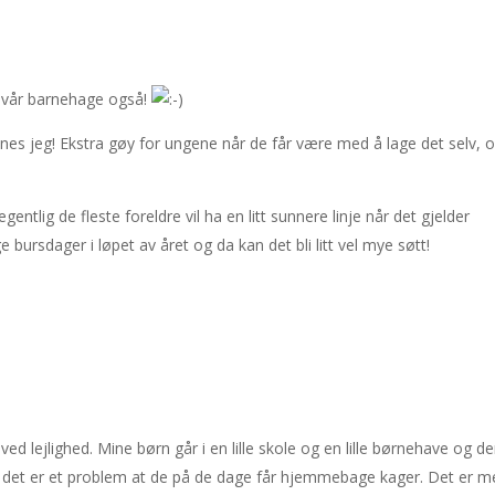
 i vår barnehage også!
es jeg! Ekstra gøy for ungene når de får være med å lage det selv, 
entlig de fleste foreldre vil ha en litt sunnere linje når det gjelder
ursdager i løpet av året og da kan det bli litt vel mye søtt!
 ved lejlighed. Mine børn går i en lille skole og en lille børnehave og de
t det er et problem at de på de dage får hjemmebage kager. Det er m