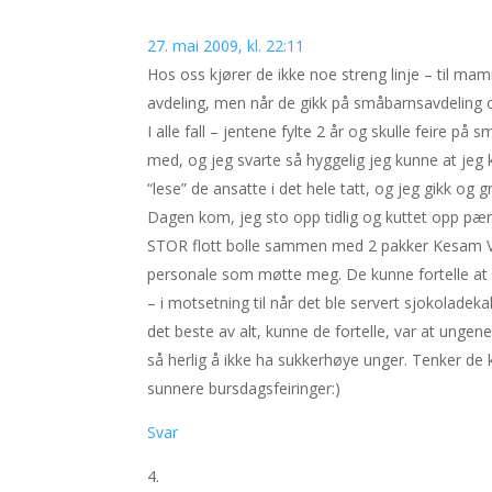
27. mai 2009, kl. 22:11
Hos oss kjører de ikke noe streng linje – til mamm
avdeling, men når de gikk på småbarnsavdeling og f
I alle fall – jentene fylte 2 år og skulle feire p
med, og jeg svarte så hyggelig jeg kunne at jeg 
“lese” de ansatte i det hele tatt, og jeg gikk og 
Dagen kom, jeg sto opp tidlig og kuttet opp pære
STOR flott bolle sammen med 2 pakker Kesam Van
personale som møtte meg. De kunne fortelle at 
– i motsetning til når det ble servert sjokolade
det beste av alt, kunne de fortelle, var at unge
så herlig å ikke ha sukkerhøye unger. Tenker de 
sunnere bursdagsfeiringer:)
Svar