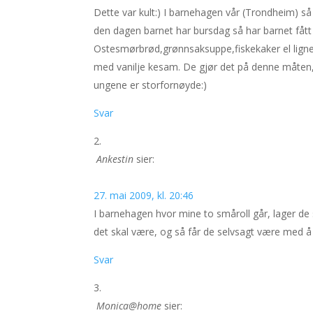
Dette var kult:) I barnehagen vår (Trondheim) s
den dagen barnet har bursdag så har barnet fått 
Ostesmørbrød,grønnsaksuppe,fiskekaker el lignen
med vanilje kesam. De gjør det på denne måten,
ungene er storfornøyde:)
Svar
Ankestin
sier:
27. mai 2009, kl. 20:46
I barnehagen hvor mine to småroll går, lager de
det skal være, og så får de selvsagt være med å
Svar
Monica@home
sier: