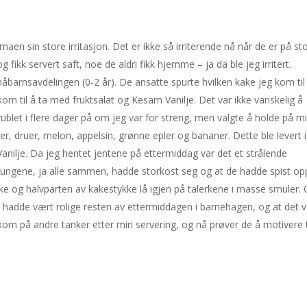
aen sin store irritasjon. Det er ikke så irriterende nå når de er på st
ikk servert saft, noe de aldri fikk hjemme – ja da ble jeg irritert.
å småbarnsavdelingen (0-2 år). De ansatte spurte hvilken kake jeg kom til
kom til å ta med fruktsalat og Kesam Vanilje. Det var ikke vanskelig å
grublet i flere dager på om jeg var for streng, men valgte å holde på mi
r, druer, melon, appelsin, grønne epler og bananer. Dette ble levert i
ilje. Da jeg hentet jentene på ettermiddag var det et strålende
ungene, ja alle sammen, hadde storkost seg og at de hadde spist opp
kake og halvparten av kakestykke lå igjen på talerkene i masse smuler.
ne hadde vært rolige resten av ettermiddagen i barnehagen, og at det v
kom på andre tanker etter min servering, og nå prøver de å motivere t