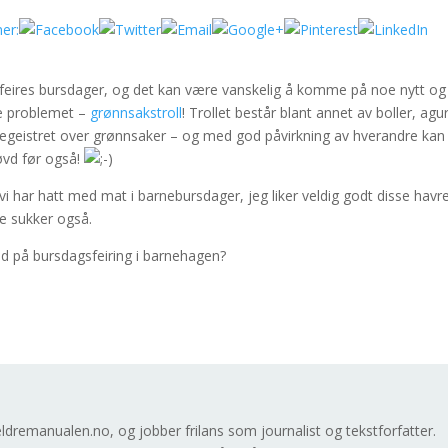
er:
 feires bursdager, og det kan være vanskelig å komme på noe nytt og
tte problemet –
grønnsakstroll
! Trollet består blant annet av boller, agu
begeistret over grønnsaker – og med god påvirkning av hverandre kan
øvd før også!
vi har hatt med mat i barnebursdager, jeg liker veldig godt disse havr
re sukker også.
ed på bursdagsfeiring i barnehagen?
dremanualen.no, og jobber frilans som journalist og tekstforfatter.