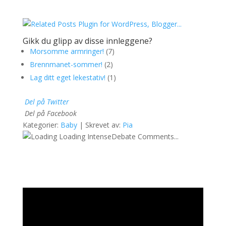
Gikk du glipp av disse innleggene?
Morsomme armringer!
(7)
Brennmanet-sommer!
(2)
Lag ditt eget lekestativ!
(1)
Del på Twitter
Del på Facebook
Kategorier:
Baby
| Skrevet av:
Pia
Loading IntenseDebate Comments...
Videoavspiller