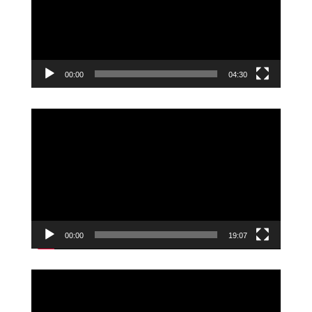
00:00
04:30
Videoavspiller
00:00
19:07
Videoavspiller