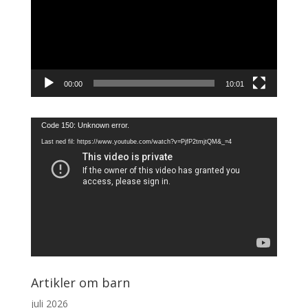
00:00
10:01
Videoavspiller
Code 150: Unknown error.
Last ned fil: https://www.youtube.com/watch?v=PjfP2tmjtQM&_=4
Artikler om barn
juli 2026