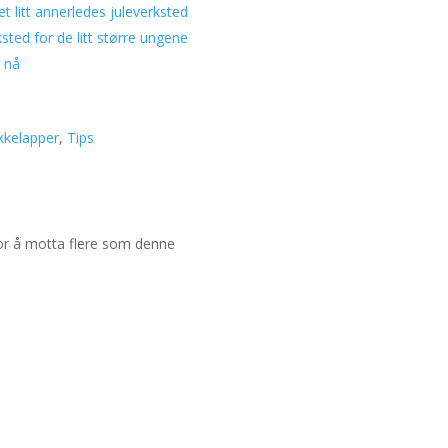
 et litt annerledes juleverksted
ksted for de litt større ungene
t nå
kkelapper
,
Tips
for å motta flere som denne