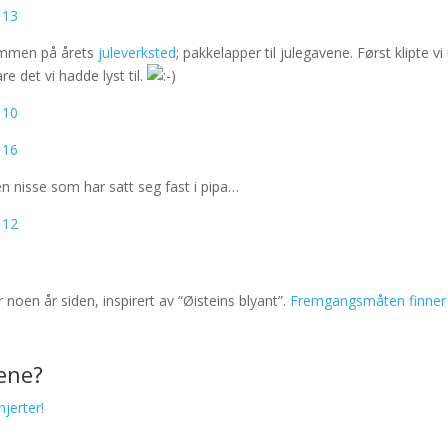
 sammen på årets
juleverksted
; pakkelapper til julegavene. Først klipte vi
e det vi hadde lyst til.
en nisse som har satt seg fast i pipa…
 noen år siden, inspirert av “Øisteins blyant”.
Fremgangsmåten finner
gene?
hjerter!