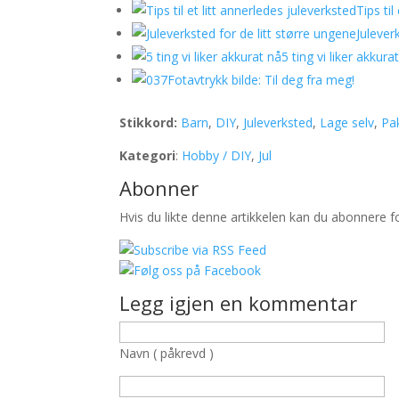
Tips til
Julever
5 ting vi liker akkura
Fotavtrykk bilde: Til deg fra meg!
Stikkord:
Barn
,
DIY
,
Juleverksted
,
Lage selv
,
Pa
Kategori
:
Hobby / DIY
,
Jul
Abonner
Hvis du likte denne artikkelen kan du abonnere 
Legg igjen en kommentar
Navn ( påkrevd )