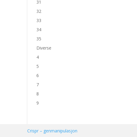
31
32
33
34
35
Diverse
4
5
6
7
8
9
Crispr – genmanipulasjon