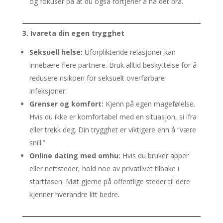
og fokuser på at du også fortjener å ha det bra.
3. Ivareta din egen trygghet
Seksuell helse:
Uforpliktende relasjoner kan
innebære flere partnere. Bruk alltid beskyttelse for å
redusere risikoen for seksuelt overførbare
infeksjoner.
Grenser og komfort:
Kjenn på egen magefølelse.
Hvis du ikke er komfortabel med en situasjon, si ifra
eller trekk deg. Din trygghet er viktigere enn å “være
snill.”
Online dating med omhu:
Hvis du bruker apper
eller nettsteder, hold noe av privatlivet tilbake i
startfasen. Møt gjerne på offentlige steder til dere
kjenner hverandre litt bedre.