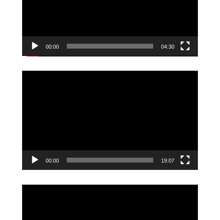
00:00
04:30
Videoavspiller
00:00
19:07
Videoavspiller