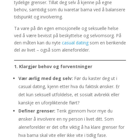
tydelige grenser. Tillat deg selv å kjenne på egne
behov, samtidig som du ivaretar barna ved å balansere
tidspunkt og involvering.
Ta vare på din egen emosjonelle og seksuelle helse
ved å være bevisst på beskyttelse og selvomsorg. På
den måten kan du nyte
casual dating
som en berikende
del av livet – også som aleneforelder.
1. Klargjør behov og forventninger
Vær ærlig med deg selv:
Før du kaster deg ut i
casual dating, kjenn etter hva du faktisk ønsker. Er
det kun seksuell utfoldelse, et sosialt avbrekk eller
kanskje en uforpliktende flørt?
Definer grenser:
Tenk gjennom hvor mye du
ønsker å involvere en ny person i livet ditt. Som
aleneforelder er det ofte viktig å ha klare grenser for
hva barna skal vite eller ikke vite i tidlig fase.