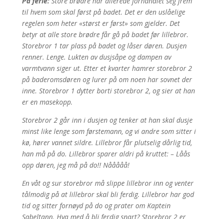
På ferie:
Store brødre har allerede forhandlet seg frem
til hvem som skal først på badet. Det er den uslåelige
regelen som heter «størst er først» som gjelder. Det
betyr at alle store brødre får gå på badet før lillebror.
Storebror 1 tar plass på badet og låser døren. Dusjen
renner. Lenge. Lukten av dusjsåpe og dampen av
varmtvann siger ut. Etter et kvarter hamrer storebror 2
på baderomsdøren og lurer på om noen har sovnet der
inne. Storebror 1 dytter borti storebror 2, og sier at han
er en masekopp.
Storebror 2 går inn i dusjen og tenker at han skal dusje
minst like lenge som førstemann, og vi andre som sitter i
kø, hører vannet sildre. Lillebror får plutselig dårlig tid,
han må på do. Lillebror sparer aldri på kruttet: – Låås
opp døren, jeg må på do!! Nååååå!
En våt og sur storebror må slippe lillebror inn og venter
tålmodig på at lillebror skal bli ferdig. Lillebror har god
tid og sitter fornøyd på do og prater om Kaptein
Sabeltann. Hva med å bli ferdig snart? Storebror 2 er