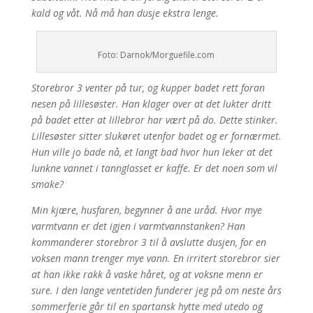
kald og våt. Nå må han dusje ekstra lenge.
Foto: Darnok/Morguefile.com
Storebror 3 venter på tur, og kupper badet rett foran
nesen på lillesøster. Han klager over at det lukter dritt
på badet etter at lillebror har vært på do. Dette stinker.
Lillesøster sitter slukøret utenfor badet og er fornærmet.
Hun ville jo bade nå, et langt bad hvor hun leker at det
lunkne vannet i tannglasset er kaffe. Er det noen som vil
smake?
Min kjære, husfaren, begynner å ane uråd. Hvor mye
varmtvann er det igjen i varmtvannstanken? Han
kommanderer storebror 3 til å avslutte dusjen, for en
voksen mann trenger mye vann. En irritert storebror sier
at han ikke rakk å vaske håret, og at voksne menn er
sure. I den lange ventetiden funderer jeg på om neste års
sommerferie går til en spartansk hytte med utedo og