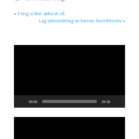
«
5 ting vi liker akkurat nå
Lag sitteunderlag av barnas favorittmotiv
»
Videoavspiller
00:00
04:30
Videoavspiller