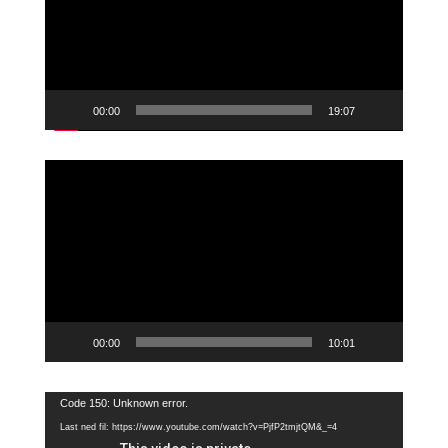
00:00
19:07
Videoavspiller
00:00
10:01
Videoavspiller
Code 150: Unknown error.
Last ned fil: https://www.youtube.com/watch?v=PjfP2tmjtQM&_=4