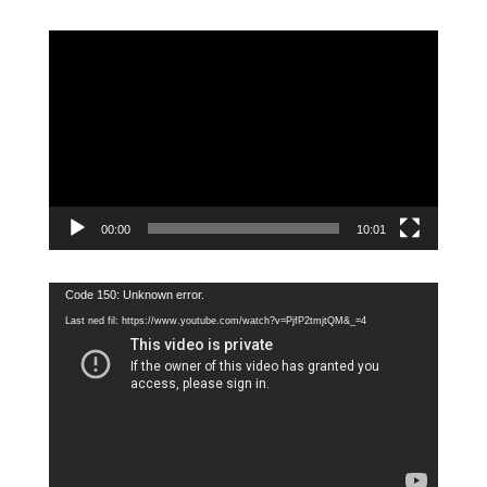
Videoavspiller
00:00
10:01
Videoavspiller
Code 150: Unknown error.
Last ned fil: https://www.youtube.com/watch?v=PjfP2tmjtQM&_=4