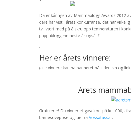
Da er kåringen av Mammablogg Awards 2012 avsl
dere har vist i årets konkurranse, det har virkel
tvil vært med på å skru opp temperaturen i konk
pappabloggene neste år også! ?
.
Her er årets vinnere:
(alle vinnere kan ha banneret på siden sin og linke
Årets mammabl
Gratulerer! Du vinner et gavekort på kr 1000,- fr
barnesovepose og lue fra
Vossatassar
.