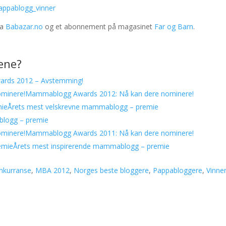
ra
Babazar.no
og et abonnement på magasinet
Far og Barn
.
gene?
rds 2012 – Avstemming!
Mammablogg Awards 2012: Nå kan dere nominere!
Årets mest velskrevne mammablogg – premie
logg – premie
Mammablogg Awards 2011: Nå kan dere nominere!
Årets mest inspirerende mammablogg – premie
nkurranse
,
MBA 2012
,
Norges beste bloggere
,
Pappabloggere
,
Vinne