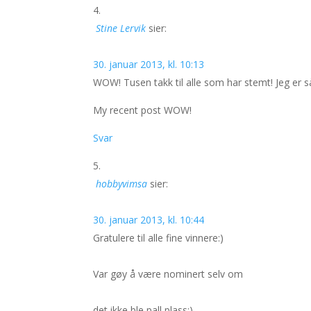
Stine Lervik
sier:
30. januar 2013, kl. 10:13
WOW! Tusen takk til alle som har stemt! Jeg er s
My recent post WOW!
Svar
hobbyvimsa
sier:
30. januar 2013, kl. 10:44
Gratulere til alle fine vinnere:)
Var gøy å være nominert selv om
det ikke ble pall plass:)