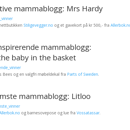
ative mammablogg: Mrs Hardy
 nettbutikken
Stiligevegger.no
og et gavekort på kr 500,- fra
Allerbok.n
inspirerende mammablogg:
the baby in the basket
s Bees og en valgfri møbeldekal fra
Parts of Sweden
.
omste mammablogg:
Litloo
Allerbok.no
og barnesovepose og lue fra
Vossatassar
.