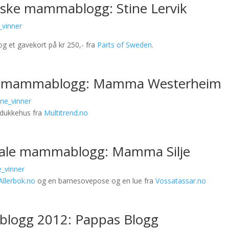
tiske mammablogg:
Stine Lervik
g et gavekort på kr 250,- fra
Parts of Sweden
.
ne mammablogg: Mamma Westerheim
 dukkehus fra
Multitrend.no
inale mammablogg: Mamma Silje
Allerbok.no
og en barnesovepose og en lue fra
Vossatassar.no
ablogg 2012:
Pappas Blogg