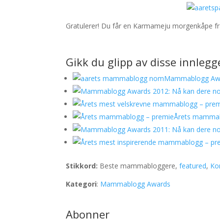
Gratulerer! Du får en Karmameju morgenkåpe f
Gikk du glipp av disse innleg
Mammablogg Awa
Årets mammab
Stikkord:
Beste mammabloggere,
featured
,
Ko
Kategori
:
Mammablogg Awards
Abonner